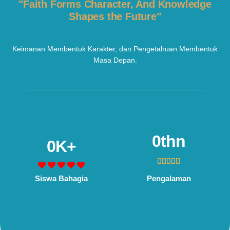
"Faith Forms Character, And Knowledge
Shapes the Future"
Keimanan Membentuk Karakter, dan Pengetahuan Membentuk
Masa Depan.
0
thn
0
K+





Siswa Bahagia
Pengalaman